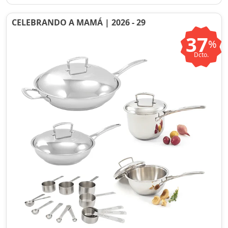
CELEBRANDO A MAMÁ | 2026 - 29
37
%
Dcto.