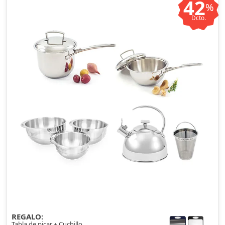
42
%
Dcto.
REGALO:
Tabla de picar + Cuchillo