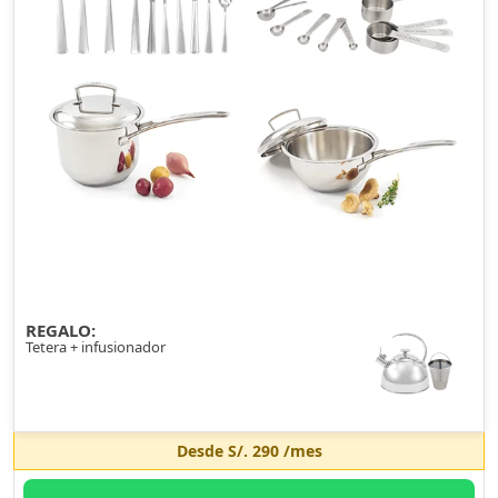
REGALO:
Tetera + infusionador
Desde
S/. 290
/mes