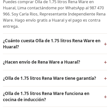
Puedes comprar Olla de 1.75 litros Rena Ware en
Huaral, Lima contactándome por WhatsApp al 987 470
966. Soy Carla Rios, Representante Independiente Rena
Ware. Hago envío gratis a Huaral y el pago es contra
entrega.
¿Cuánto cuesta Olla de 1.75 litros Rena Ware en
+
Huaral?
El precio de Olla de 1.75 litros Rena Ware es el mismo
+
¿Hacen envío de Rena Ware a Huaral?
en todo el Perú. Contáctame por WhatsApp para
conocer el precio actual, promociones disponibles y
Sí, hacemos envío gratis de Olla de 1.75 litros Rena
facilidades de pago en cuotas desde el 10% de inicial.
+
¿Olla de 1.75 litros Rena Ware tiene garantía?
Ware a Huaral, Lima y a todo el Perú. El pago es contra
entrega.
Sí, Olla de 1.75 litros Rena Ware tiene garantía de por
¿Olla de 1.75 litros Rena Ware funciona en
vida contra defectos de fabricación. Todos los
+
cocina de inducción?
productos Rena Ware están fabricados en acero
inoxidable quirúrgico 18/10 de la más alta calidad.
Sí, Olla de 1.75 litros Rena Ware es compatible con todo