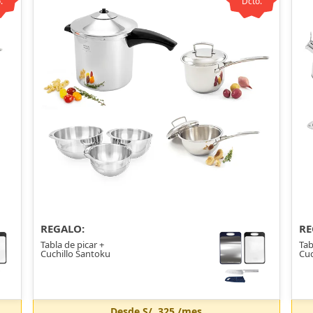
.
Dcto.
REGALO:
RE
Tabla de picar +
Tab
Cuchillo Santoku
Cuc
Desde
S/. 325
/mes