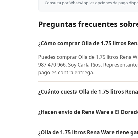
Consulta por WhatsApp las opciones de pago dispon
Preguntas frecuentes sobre
¿Cómo comprar Olla de 1.75 litros Ren
Puedes comprar Olla de 1.75 litros Rena 
987 470 966. Soy Carla Rios, Representant
pago es contra entrega.
¿Cuánto cuesta Olla de 1.75 litros Ren
El precio de Olla de 1.75 litros Rena War
¿Hacen envío de Rena Ware a El Dorad
conocer el precio actual, promociones dispo
Sí, hacemos envío gratis de Olla de 1.75 li
¿Olla de 1.75 litros Rena Ware tiene ga
es contra entrega.