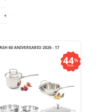
+
en
ASH 60 ANIVERSARIO 2026 - 17
44
%
Dcto.