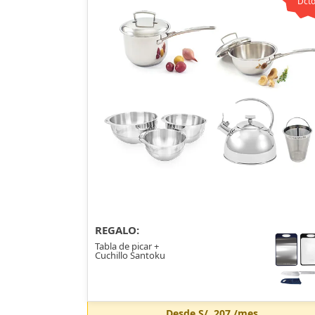
Dcto
REGALO:
Tabla de picar +
Cuchillo Santoku
Desde
S/. 207
/mes