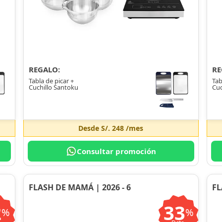
REGALO:
RE
Tabla de picar +
Tab
Cuchillo Santoku
Cuc
Desde
S/. 248
/mes
Consultar promoción
FLASH DE MAMÁ | 2026 - 6
FL
2
33
%
%