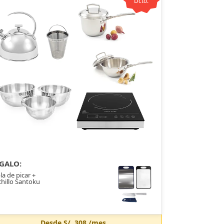
Dcto.
GALO:
la de picar +
hillo Santoku
Desde
S/. 308
/mes