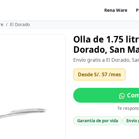
Rena Ware
P
re
El Dorado
Olla de 1.75 li
Dorado, San Ma
Envío gratis a El Dorado, S
Desde
S/. 57
/mes
Com
Te respon
Garantía de por vida
Envío 