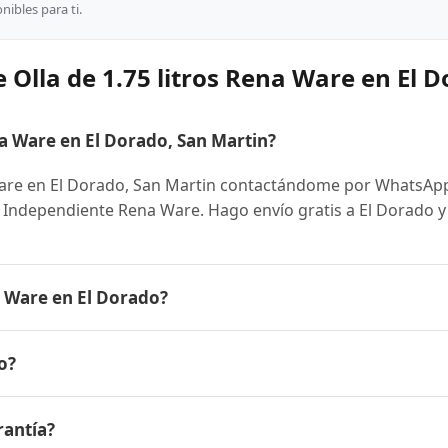
ibles para ti.
 Olla de 1.75 litros Rena Ware en El 
a Ware en El Dorado, San Martin?
Ware en El Dorado, San Martin contactándome por WhatsApp
e Independiente Rena Ware. Hago envío gratis a El Dorado y 
a Ware en El Dorado?
e es el mismo en todo el Perú. Contáctame por WhatsApp par
o?
nibles y facilidades de pago en cuotas desde el 10% de inic
tros Rena Ware a El Dorado, San Martin y a todo el Perú. El 
rantía?