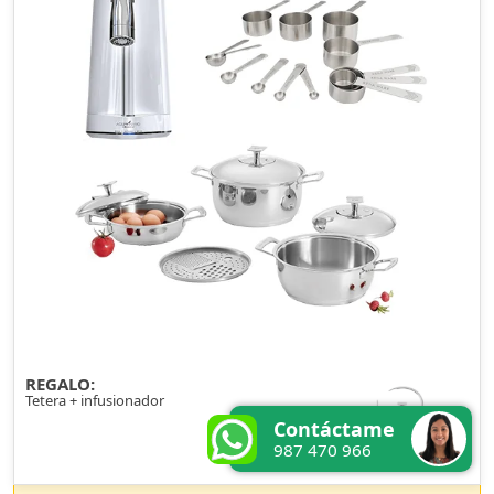
REGALO:
Tetera + infusionador
Contáctame
987 470 966