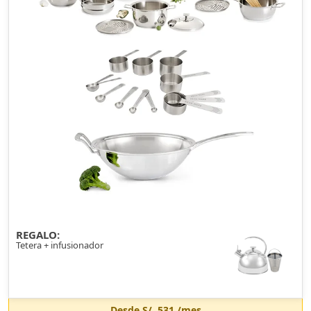
REGALO:
Tetera + infusionador
Desde
S/. 531
/mes