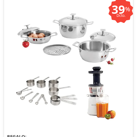
39
%
Dcto.
REGALO: