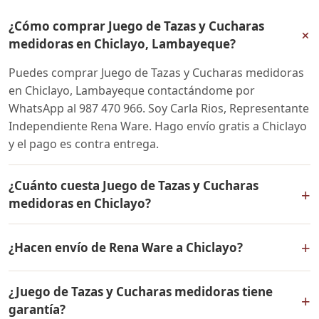
¿Cómo comprar Juego de Tazas y Cucharas
+
medidoras en Chiclayo, Lambayeque?
Puedes comprar Juego de Tazas y Cucharas medidoras
en Chiclayo, Lambayeque contactándome por
WhatsApp al 987 470 966. Soy Carla Rios, Representante
Independiente Rena Ware. Hago envío gratis a Chiclayo
y el pago es contra entrega.
¿Cuánto cuesta Juego de Tazas y Cucharas
+
medidoras en Chiclayo?
El precio de Juego de Tazas y Cucharas medidoras es el
+
¿Hacen envío de Rena Ware a Chiclayo?
mismo en todo el Perú. Contáctame por WhatsApp para
conocer el precio actual, promociones disponibles y
Sí, hacemos envío gratis de Juego de Tazas y Cucharas
facilidades de pago en cuotas desde el 10% de inicial.
¿Juego de Tazas y Cucharas medidoras tiene
medidoras a Chiclayo, Lambayeque y a todo el Perú. El
+
garantía?
pago es contra entrega.