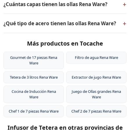
+
¿Cuántas capas tienen las ollas Rena Ware?
defectos de fabricación. Todos los productos Rena
Ware están fabricados en acero inoxidable quirúrgico
Las ollas Rena Ware tienen 5 capas (tecnología 5-ply):
18/10 de la más alta calidad.
+
¿Qué tipo de acero tienen las ollas Rena Ware?
dos capas externas de acero inoxidable quirúrgico
18/10, dos capas de aleación de aluminio para
Las ollas Rena Ware están fabricadas en acero
distribución uniforme del calor, y un núcleo central de
Más productos en Tocache
inoxidable quirúrgico 18/10 (18% cromo, 10% níquel).
aluminio puro. Este diseño permite cocinar a baja
Este tipo de acero es resistente a la corrosión, no libera
temperatura conservando los nutrientes de los
sustancias tóxicas, no altera el sabor de los alimentos y
Gourmet de 17 piezas Rena
Filtro de agua Rena Ware
alimentos.
Ware
es extremadamente duradero. Por eso tienen garantía
de por vida.
Tetera de 3 litros Rena Ware
Extractor de jugo Rena Ware
Cocina de Inducción Rena
Juego de Ollas grandes Rena
Ware
Ware
Chef 1 de 7 piezas Rena Ware
Chef 2 de 7 piezas Rena Ware
Infusor de Tetera en otras provincias de