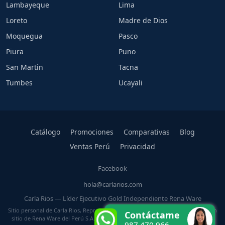
Lambayeque
Lima
Loreto
Madre de Dios
Moquegua
Pasco
Piura
Puno
San Martin
Tacna
Tumbes
Ucayali
Catálogo
Promociones
Comparativas
Blog
Ventas Perú
Privacidad
Facebook
hola@carlarios.com
Carla Rios — Líder Ejecutivo Gold Independiente Rena Ware
Sitio personal de Carla Rios, Representante Independiente Rena Ware. No es un
Contáctame
sitio de Rena Ware del Perú S.A. ni de Rena Ware International. Rena Ware es
987 470 966