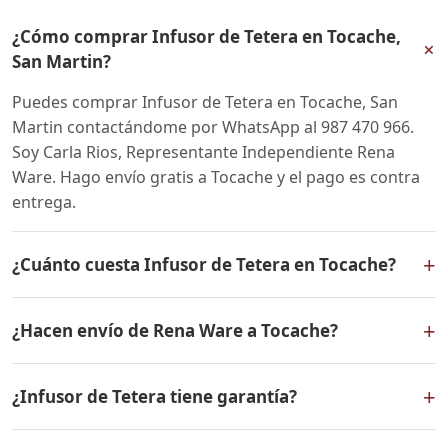
¿Cómo comprar Infusor de Tetera en Tocache,
+
San Martin?
Puedes comprar Infusor de Tetera en Tocache, San
Martin contactándome por WhatsApp al 987 470 966.
Soy Carla Rios, Representante Independiente Rena
Ware. Hago envío gratis a Tocache y el pago es contra
entrega.
+
¿Cuánto cuesta Infusor de Tetera en Tocache?
El precio de Infusor de Tetera es el mismo en todo el
+
¿Hacen envío de Rena Ware a Tocache?
Perú. Contáctame por WhatsApp para conocer el precio
actual, promociones disponibles y facilidades de pago
Sí, hacemos envío gratis de Infusor de Tetera a Tocache,
en cuotas desde el 10% de inicial.
+
¿Infusor de Tetera tiene garantía?
San Martin y a todo el Perú. El pago es contra entrega.
Sí, Infusor de Tetera tiene garantía de por vida contra