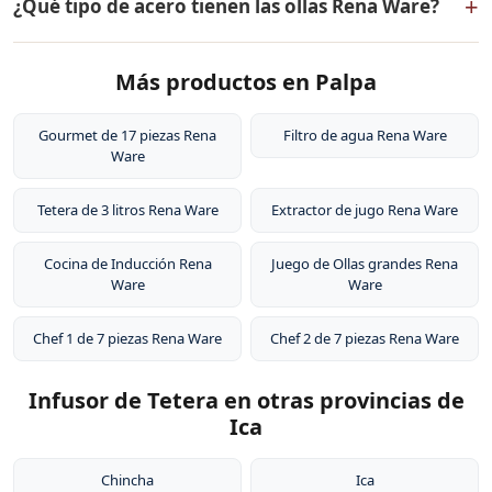
+
¿Qué tipo de acero tienen las ollas Rena Ware?
dos capas externas de acero inoxidable quirúrgico
18/10, dos capas de aleación de aluminio para
Las ollas Rena Ware están fabricadas en acero
distribución uniforme del calor, y un núcleo central de
Más productos en Palpa
inoxidable quirúrgico 18/10 (18% cromo, 10% níquel).
aluminio puro. Este diseño permite cocinar a baja
Este tipo de acero es resistente a la corrosión, no libera
temperatura conservando los nutrientes de los
sustancias tóxicas, no altera el sabor de los alimentos y
Gourmet de 17 piezas Rena
Filtro de agua Rena Ware
alimentos.
Ware
es extremadamente duradero. Por eso tienen garantía
de por vida.
Tetera de 3 litros Rena Ware
Extractor de jugo Rena Ware
Cocina de Inducción Rena
Juego de Ollas grandes Rena
Ware
Ware
Chef 1 de 7 piezas Rena Ware
Chef 2 de 7 piezas Rena Ware
Infusor de Tetera en otras provincias de
Ica
Chincha
Ica