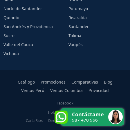
Norte de Santander
Putumayo
Quindío
Risaralda
San Andrés y Providencia
Santander
Sucre
Tolima
Valle del Cauca
Vaupés
Vichada
Catálogo
Promociones
Comparativas
Blog
Ventas Perú
Ventas Colombia
Privacidad
Facebook
hola@carlarios.com
Contáctame
987 470 966
Carla Rios — Directora Oficial Rena Ware Perú