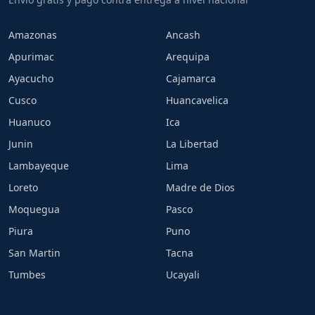
Amazonas
Ancash
Apurimac
Arequipa
Ayacucho
Cajamarca
Cusco
Huancavelica
Huanuco
Ica
Junin
La Libertad
Lambayeque
Lima
Loreto
Madre de Dios
Moquegua
Pasco
Piura
Puno
San Martin
Tacna
Tumbes
Ucayali