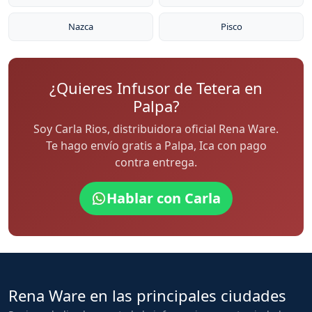
Nazca
Pisco
¿Quieres Infusor de Tetera en
Palpa?
Soy Carla Rios, distribuidora oficial Rena Ware.
Te hago envío gratis a Palpa, Ica con pago
contra entrega.
Hablar con Carla
Rena Ware en las principales ciudades