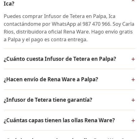
Ica?
Puedes comprar Infusor de Tetera en Palpa, Ica
contactándome por WhatsApp al 987 470 966. Soy Carla
Rios, distribuidora oficial Rena Ware. Hago envío gratis
a Palpa y el pago es contra entrega.
+
¿Cuánto cuesta Infusor de Tetera en Palpa?
El precio de Infusor de Tetera es el mismo en todo el
+
¿Hacen envío de Rena Ware a Palpa?
Perú. Contáctame por WhatsApp para conocer el precio
actual, promociones disponibles y facilidades de pago
Sí, hacemos envío gratis de Infusor de Tetera a Palpa,
en cuotas desde el 10% de inicial.
+
¿Infusor de Tetera tiene garantía?
Ica y a todo el Perú. El pago es contra entrega.
Sí, Infusor de Tetera tiene garantía de por vida contra
+
¿Cuántas capas tienen las ollas Rena Ware?
defectos de fabricación. Todos los productos Rena
Ware están fabricados en acero inoxidable quirúrgico
Las ollas Rena Ware tienen 5 capas (tecnología 5-ply):
18/10 de la más alta calidad.