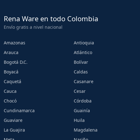
Rena Ware en todo Colombia
Envío gratis a nivel nacional
Amazonas
Antioquia
Arauca
Atlántico
Bogotá D.C.
Bolívar
Boyacá
Caldas
Caquetá
Casanare
Cauca
Cesar
Chocó
Córdoba
Cundinamarca
Guainía
Guaviare
Huila
La Guajira
Magdalena
Meta
Nariño