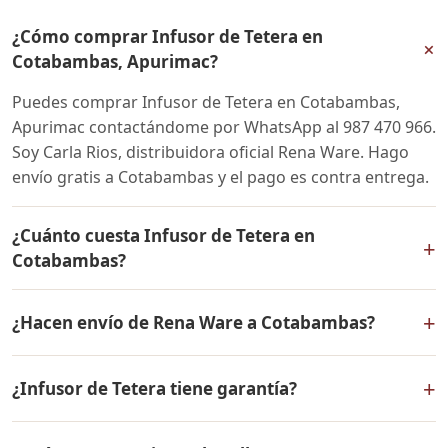
¿Cómo comprar Infusor de Tetera en
+
Cotabambas, Apurimac?
Puedes comprar Infusor de Tetera en Cotabambas,
Apurimac contactándome por WhatsApp al 987 470 966.
Soy Carla Rios, distribuidora oficial Rena Ware. Hago
envío gratis a Cotabambas y el pago es contra entrega.
¿Cuánto cuesta Infusor de Tetera en
+
Cotabambas?
El precio de Infusor de Tetera es el mismo en todo el
+
¿Hacen envío de Rena Ware a Cotabambas?
Perú. Contáctame por WhatsApp para conocer el precio
actual, promociones disponibles y facilidades de pago
Sí, hacemos envío gratis de Infusor de Tetera a
en cuotas desde el 10% de inicial.
+
¿Infusor de Tetera tiene garantía?
Cotabambas, Apurimac y a todo el Perú. El pago es
contra entrega.
Sí, Infusor de Tetera tiene garantía de por vida contra