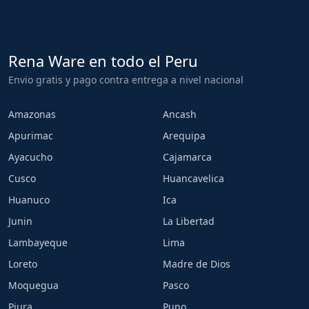
Rena Ware en todo el Peru
Envio gratis y pago contra entrega a nivel nacional
Amazonas
Ancash
Apurimac
Arequipa
Ayacucho
Cajamarca
Cusco
Huancavelica
Huanuco
Ica
Junin
La Libertad
Lambayeque
Lima
Loreto
Madre de Dios
Moquegua
Pasco
Piura
Puno