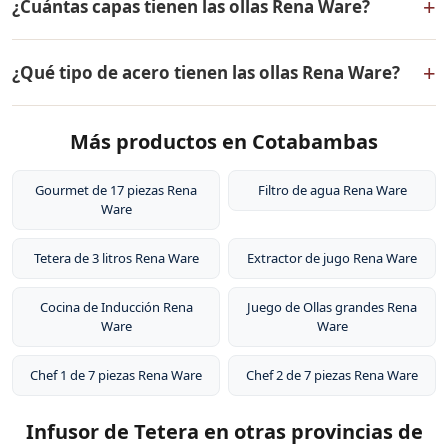
+
¿Cuántas capas tienen las ollas Rena Ware?
defectos de fabricación. Todos los productos Rena
Ware están fabricados en acero inoxidable quirúrgico
Las ollas Rena Ware tienen 5 capas (tecnología 5-ply):
18/10 de la más alta calidad.
+
¿Qué tipo de acero tienen las ollas Rena Ware?
dos capas externas de acero inoxidable quirúrgico
18/10, dos capas de aleación de aluminio para
Las ollas Rena Ware están fabricadas en acero
distribución uniforme del calor, y un núcleo central de
Más productos en Cotabambas
inoxidable quirúrgico 18/10 (18% cromo, 10% níquel).
aluminio puro. Este diseño permite cocinar a baja
Este tipo de acero es resistente a la corrosión, no libera
temperatura conservando los nutrientes de los
sustancias tóxicas, no altera el sabor de los alimentos y
Gourmet de 17 piezas Rena
Filtro de agua Rena Ware
alimentos.
Ware
es extremadamente duradero. Por eso tienen garantía
de por vida.
Tetera de 3 litros Rena Ware
Extractor de jugo Rena Ware
Cocina de Inducción Rena
Juego de Ollas grandes Rena
Ware
Ware
Chef 1 de 7 piezas Rena Ware
Chef 2 de 7 piezas Rena Ware
Infusor de Tetera en otras provincias de