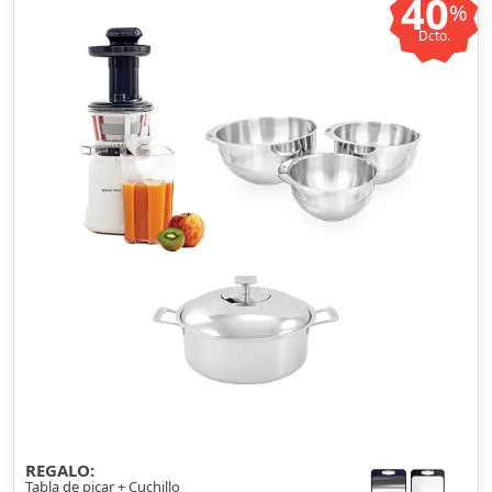
40
%
Dcto.
REGALO:
Tabla de picar + Cuchillo