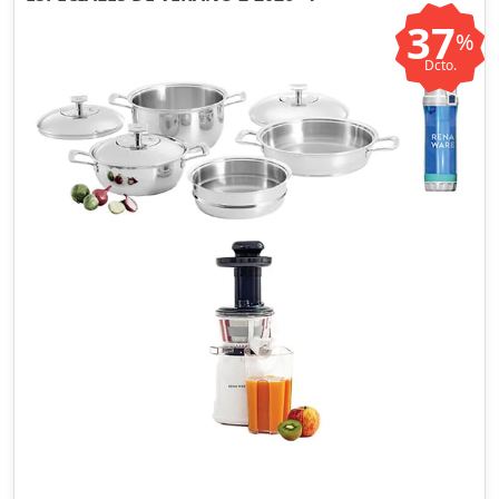
37
%
Dcto.