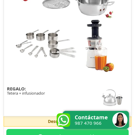
REGALO:
Tetera + infusionador
Contáctame
Desde
S/. 406
/mes
987 470 966