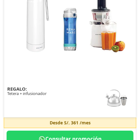
REGALO:
Tetera + infusionador
Desde
S/. 361
/mes
Consultar promoción