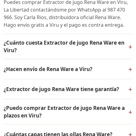
Puedes comprar Extractor de jugo Rena Ware en Viru,
La Libertad contactándome por WhatsApp al 987 470
966. Soy Carla Rios, distribuidora oficial Rena Ware.
Hago envío gratis a Viru y el pago es contra entrega.
¿Cuánto cuesta Extractor de jugo Rena Ware en
+
Viru?
El precio de Extractor de jugo Rena Ware es el mismo
+
¿Hacen envío de Rena Ware a Viru?
en todo el Perú. Contáctame por WhatsApp para
conocer el precio actual, promociones disponibles y
Sí, hacemos envío gratis de Extractor de jugo Rena
facilidades de pago en cuotas desde el 10% de inicial.
+
¿Extractor de jugo Rena Ware tiene garantía?
Ware a Viru, La Libertad y a todo el Perú. El pago es
contra entrega.
Sí, Extractor de jugo Rena Ware tiene garantía de por
¿Puedo comprar Extractor de jugo Rena Ware a
vida contra defectos de fabricación. Todos los
+
plazos en Viru?
productos Rena Ware están fabricados en acero
inoxidable quirúrgico 18/10 de la más alta calidad.
Sí, puedes adquirir Extractor de jugo Rena Ware con
+
¿Cuántas capas tienen las ollas Rena Ware?
solo el 10% de inicial y pagar en cuotas mensuales de