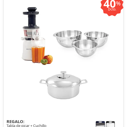
40
%
Dcto.
REGALO:
Tabla de picar + Cuchillo