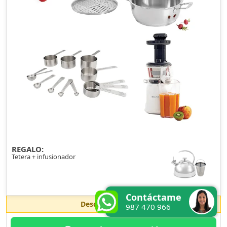
REGALO:
Tetera + infusionador
Contáctame
Desde
S/. 406
/mes
987 470 966