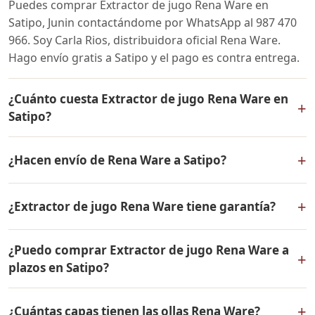
Puedes comprar Extractor de jugo Rena Ware en
Satipo, Junin contactándome por WhatsApp al 987 470
966. Soy Carla Rios, distribuidora oficial Rena Ware.
Hago envío gratis a Satipo y el pago es contra entrega.
¿Cuánto cuesta Extractor de jugo Rena Ware en
+
Satipo?
El precio de Extractor de jugo Rena Ware es el mismo
+
¿Hacen envío de Rena Ware a Satipo?
en todo el Perú. Contáctame por WhatsApp para
conocer el precio actual, promociones disponibles y
Sí, hacemos envío gratis de Extractor de jugo Rena
facilidades de pago en cuotas desde el 10% de inicial.
+
¿Extractor de jugo Rena Ware tiene garantía?
Ware a Satipo, Junin y a todo el Perú. El pago es contra
entrega.
Sí, Extractor de jugo Rena Ware tiene garantía de por
¿Puedo comprar Extractor de jugo Rena Ware a
vida contra defectos de fabricación. Todos los
+
plazos en Satipo?
productos Rena Ware están fabricados en acero
inoxidable quirúrgico 18/10 de la más alta calidad.
Sí, puedes adquirir Extractor de jugo Rena Ware con
+
¿Cuántas capas tienen las ollas Rena Ware?
solo el 10% de inicial y pagar en cuotas mensuales de