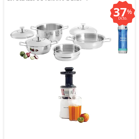
37
%
Dcto.