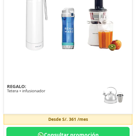
REGALO:
Tetera + infusionador
Desde
S/. 361
/mes
Consultar promoción