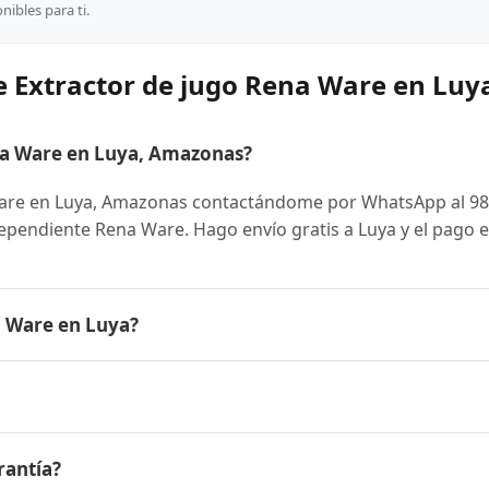
ibles para ti.
e Extractor de jugo Rena Ware en Luy
a Ware en Luya, Amazonas?
Ware en Luya, Amazonas contactándome por WhatsApp al 9
dependiente Rena Ware. Hago envío gratis a Luya y el pago 
a Ware en Luya?
 es el mismo en todo el Perú. Contáctame por WhatsApp par
nibles y facilidades de pago en cuotas desde el 10% de inic
ugo Rena Ware a Luya, Amazonas y a todo el Perú. El pago e
rantía?