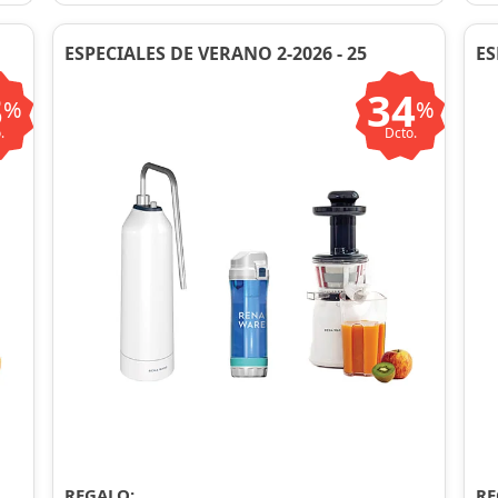
ESPECIALES DE VERANO 2-2026 - 25
ES
3
34
%
%
.
Dcto.
REGALO:
RE