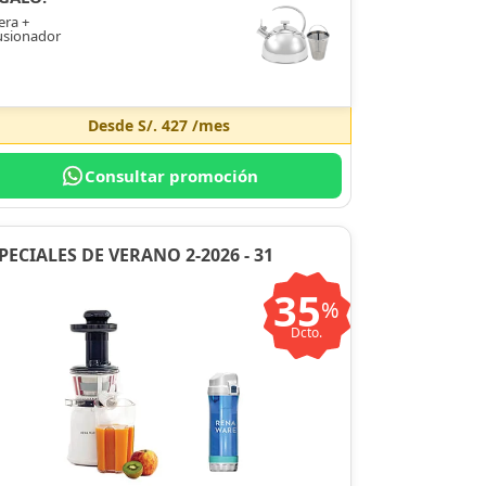
era +
usionador
Desde
S/. 427
/mes
Consultar promoción
PECIALES DE VERANO 2-2026 - 31
35
%
Dcto.