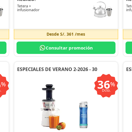
Tetera +
Tet
infusionador
inf
Desde
S/. 361
/mes
Consultar promoción
ESPECIALES DE VERANO 2-2026 - 30
ES
6
36
%
%
.
Dcto.