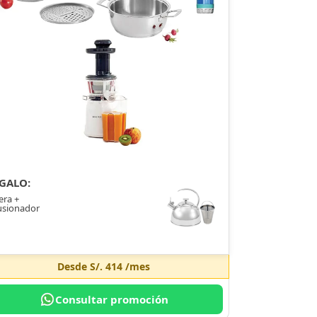
GALO:
era +
usionador
Desde
S/. 414
/mes
Consultar promoción