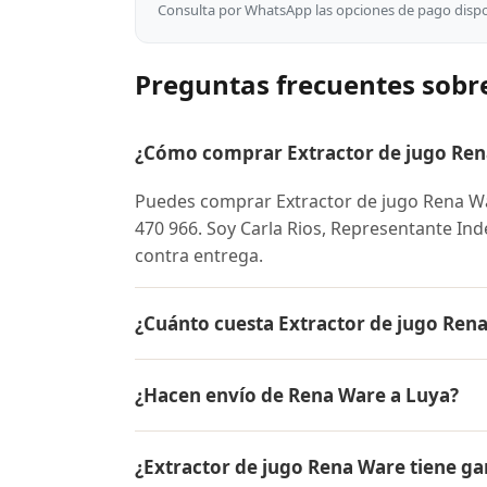
Consulta por WhatsApp las opciones de pago dispon
Preguntas frecuentes sobr
¿Cómo comprar Extractor de jugo Ren
Puedes comprar Extractor de jugo Rena 
470 966. Soy Carla Rios, Representante In
contra entrega.
¿Cuánto cuesta Extractor de jugo Ren
El precio de Extractor de jugo Rena Ware
¿Hacen envío de Rena Ware a Luya?
conocer el precio actual, promociones dispo
Sí, hacemos envío gratis de Extractor de j
¿Extractor de jugo Rena Ware tiene ga
contra entrega.