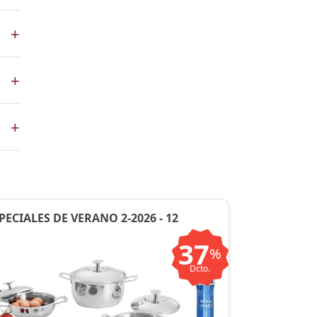
+
s
+
co
+
ste
ntos
PECIALES DE VERANO 2-2026 - 12
37
%
Dcto.