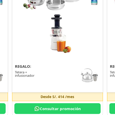
REGALO:
RE
Tetera +
Tet
infusionador
inf
Desde
S/. 414
/mes
Consultar promoción