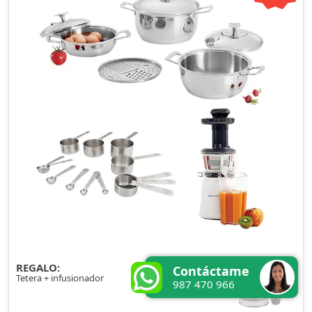
REGALO:
Contáctame
Tetera + infusionador
987 470 966