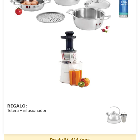
REGALO:
Tetera + infusionador
Desde
S/. 414
/mes