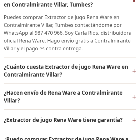
+
en Contralmirante Villar, Tumbes?
Puedes comprar Extractor de jugo Rena Ware en
Contralmirante Villar, Tumbes contactándome por
WhatsApp al 987 470 966. Soy Carla Rios, distribuidora
oficial Rena Ware. Hago envío gratis a Contralmirante
Villar y el pago es contra entrega.
¿Cuánto cuesta Extractor de jugo Rena Ware en
+
Contralmirante Villar?
El precio de Extractor de jugo Rena Ware es el mismo
¿Hacen envío de Rena Ware a Contralmirante
en todo el Perú. Contáctame por WhatsApp para
+
Villar?
conocer el precio actual, promociones disponibles y
facilidades de pago en cuotas desde el 10% de inicial.
Sí, hacemos envío gratis de Extractor de jugo Rena
+
¿Extractor de jugo Rena Ware tiene garantía?
Ware a Contralmirante Villar, Tumbes y a todo el Perú. El
pago es contra entrega.
Sí, Extractor de jugo Rena Ware tiene garantía de por
¿Puedo comprar Extractor de jugo Rena Ware a