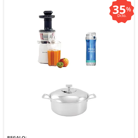
35
%
Dcto.
REGALO: