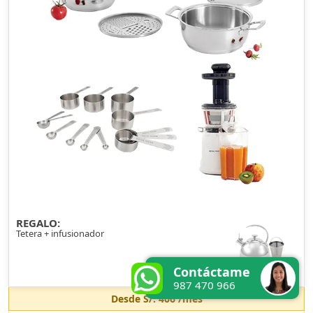
REGALO:
Tetera + infusionador
Contáctame
987 470 966
Desde
S/. 406
/mes