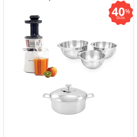
40
%
Dcto.