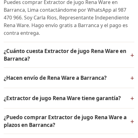
Puedes comprar Extractor de jugo Rena Ware en
Barranca, Lima contactándome por WhatsApp al 987
470 966. Soy Carla Rios, Representante Independiente
Rena Ware. Hago envío gratis a Barranca y el pago es
contra entrega.
¿Cuánto cuesta Extractor de jugo Rena Ware en
+
Barranca?
El precio de Extractor de jugo Rena Ware es el mismo
+
¿Hacen envío de Rena Ware a Barranca?
en todo el Perú. Contáctame por WhatsApp para
conocer el precio actual, promociones disponibles y
Sí, hacemos envío gratis de Extractor de jugo Rena
facilidades de pago en cuotas desde el 10% de inicial.
+
¿Extractor de jugo Rena Ware tiene garantía?
Ware a Barranca, Lima y a todo el Perú. El pago es
contra entrega.
Sí, Extractor de jugo Rena Ware tiene garantía de por
¿Puedo comprar Extractor de jugo Rena Ware a
vida contra defectos de fabricación. Todos los
+
plazos en Barranca?
productos Rena Ware están fabricados en acero
inoxidable quirúrgico 18/10 de la más alta calidad.
Sí, puedes adquirir Extractor de jugo Rena Ware con