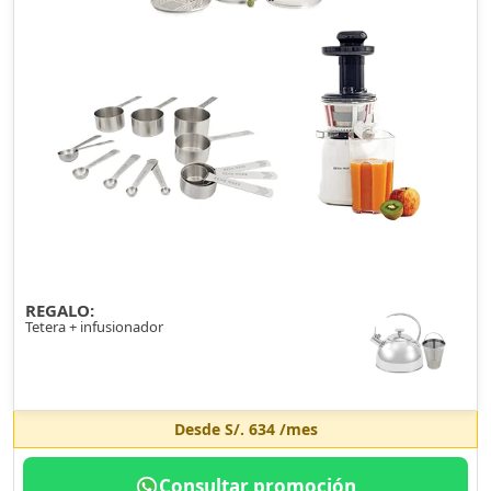
REGALO:
Tetera + infusionador
Desde
S/. 634
/mes
Consultar promoción