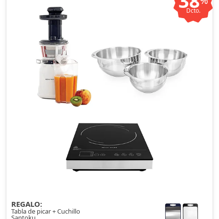
38
%
Dcto.
REGALO:
Tabla de picar + Cuchillo
Santoku