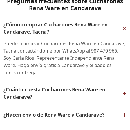
Preguntas frecuentes sobre Cucharones
Rena Ware en Candarave
¿Cómo comprar Cucharones Rena Ware en
+
Candarave, Tacna?
Puedes comprar Cucharones Rena Ware en Candarave,
Tacna contactándome por WhatsApp al 987 470 966.
Soy Carla Rios, Representante Independiente Rena
Ware. Hago envío gratis a Candarave y el pago es
contra entrega.
¿Cuánto cuesta Cucharones Rena Ware en
+
Candarave?
El precio de Cucharones Rena Ware es el mismo en
+
¿Hacen envío de Rena Ware a Candarave?
todo el Perú. Contáctame por WhatsApp para conocer
el precio actual, promociones disponibles y facilidades
Sí, hacemos envío gratis de Cucharones Rena Ware a