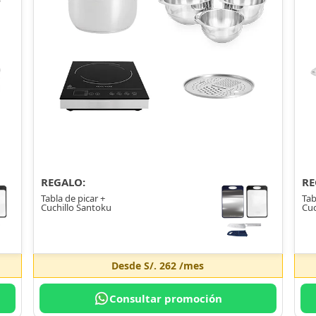
REGALO:
RE
Tabla de picar +
Tab
Cuchillo Santoku
Cuc
Desde
S/. 262
/mes
Consultar promoción