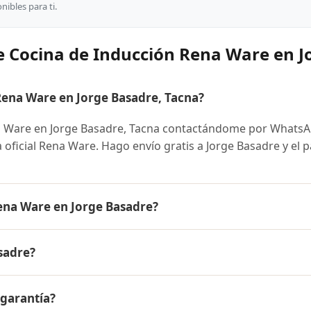
ibles para ti.
e Cocina de Inducción Rena Ware en J
ena Ware en Jorge Basadre, Tacna?
a Ware en Jorge Basadre, Tacna contactándome por Whats
ra oficial Rena Ware. Hago envío gratis a Jorge Basadre y el 
ena Ware en Jorge Basadre?
re es el mismo en todo el Perú. Contáctame por WhatsApp 
sadre?
nibles y facilidades de pago en cuotas desde el 10% de inic
cción Rena Ware a Jorge Basadre, Tacna y a todo el Perú. El
 garantía?