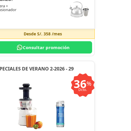
era +
usionador
Desde
S/. 358
/mes
Consultar promoción
PECIALES DE VERANO 2-2026 - 29
36
%
Dcto.