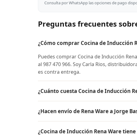
Consulta por WhatsApp las opciones de pago dispon
Preguntas frecuentes sobr
¿Cómo comprar Cocina de Inducción R
Puedes comprar Cocina de Inducción Ren
al 987 470 966. Soy Carla Rios, distribuido
es contra entrega.
¿Cuánto cuesta Cocina de Inducción R
El precio de Cocina de Inducción Rena Wa
¿Hacen envío de Rena Ware a Jorge Ba
conocer el precio actual, promociones dispo
Sí, hacemos envío gratis de Cocina de Indu
¿Cocina de Inducción Rena Ware tiene
pago es contra entrega.