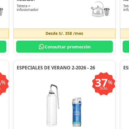
Tetera +
Tet
infusionador
inf
Desde
S/. 358
/mes
Consultar promoción
ESPECIALES DE VERANO 2-2026 - 26
ES
6
37
%
%
.
Dcto.