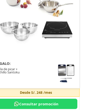
GALO:
la de picar +
hillo Santoku
Desde
S/. 248
/mes
Consultar promoción