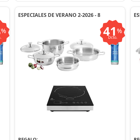
ESPECIALES DE VERANO 2-2026 - 8
ES
3
41
%
%
.
Dcto.
REGALO:
RE