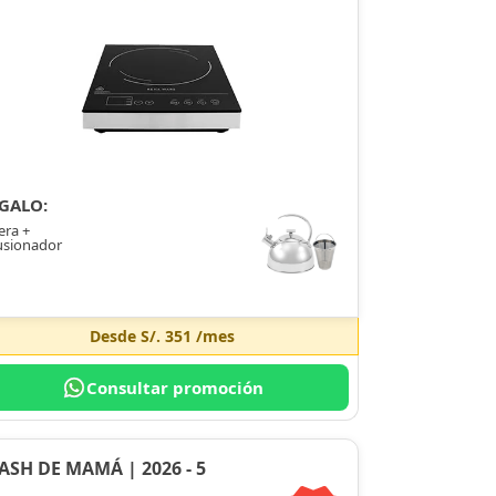
GALO:
era +
usionador
Desde
S/. 351
/mes
Consultar promoción
ASH DE MAMÁ | 2026 - 5