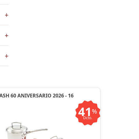
s
+
ales
+
co
+
ste
ntos
ASH 60 ANIVERSARIO 2026 - 16
41
%
Dcto.