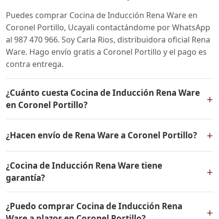
Puedes comprar Cocina de Inducción Rena Ware en
Coronel Portillo, Ucayali contactándome por WhatsApp
al 987 470 966. Soy Carla Rios, distribuidora oficial Rena
Ware. Hago envío gratis a Coronel Portillo y el pago es
contra entrega.
¿Cuánto cuesta Cocina de Inducción Rena Ware
+
en Coronel Portillo?
El precio de Cocina de Inducción Rena Ware es el
+
¿Hacen envío de Rena Ware a Coronel Portillo?
mismo en todo el Perú. Contáctame por WhatsApp para
conocer el precio actual, promociones disponibles y
Sí, hacemos envío gratis de Cocina de Inducción Rena
facilidades de pago en cuotas desde el 10% de inicial.
¿Cocina de Inducción Rena Ware tiene
Ware a Coronel Portillo, Ucayali y a todo el Perú. El pago
+
garantía?
es contra entrega.
Sí, Cocina de Inducción Rena Ware tiene garantía de por
¿Puedo comprar Cocina de Inducción Rena
vida contra defectos de fabricación. Todos los
+
Ware a plazos en Coronel Portillo?