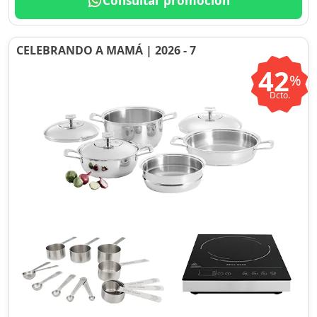
Consultar promoción
CELEBRANDO A MAMÁ | 2026 - 7
42
%
Dcto.