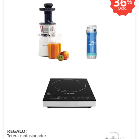
36
%
Dcto.
REGALO:
Tetera + infusionador