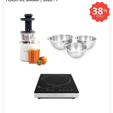
38
%
Dcto.