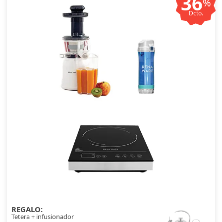
36
%
Dcto.
REGALO:
Tetera + infusionador