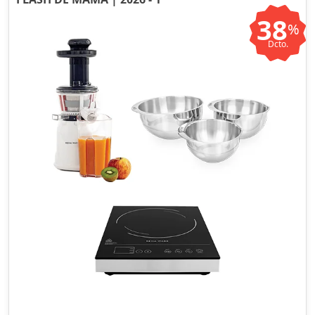
38
%
Dcto.