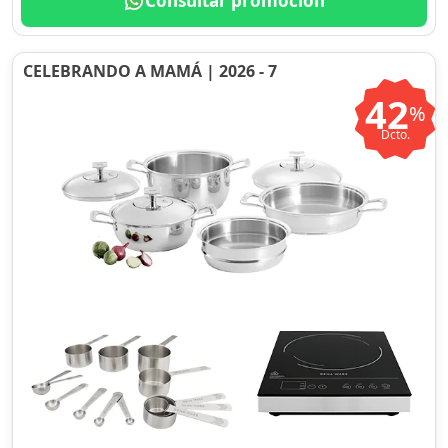
Consultar promoción
CELEBRANDO A MAMÁ | 2026 - 7
42
%
Dcto.