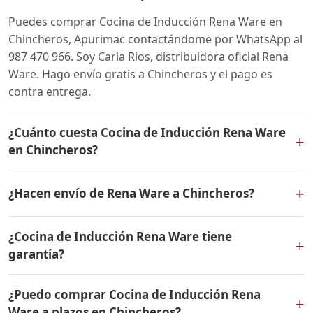
Puedes comprar Cocina de Inducción Rena Ware en
Chincheros, Apurimac contactándome por WhatsApp al
987 470 966. Soy Carla Rios, distribuidora oficial Rena
Ware. Hago envío gratis a Chincheros y el pago es
contra entrega.
¿Cuánto cuesta Cocina de Inducción Rena Ware
+
en Chincheros?
El precio de Cocina de Inducción Rena Ware es el
+
¿Hacen envío de Rena Ware a Chincheros?
mismo en todo el Perú. Contáctame por WhatsApp para
conocer el precio actual, promociones disponibles y
Sí, hacemos envío gratis de Cocina de Inducción Rena
facilidades de pago en cuotas desde el 10% de inicial.
¿Cocina de Inducción Rena Ware tiene
Ware a Chincheros, Apurimac y a todo el Perú. El pago
+
garantía?
es contra entrega.
Sí, Cocina de Inducción Rena Ware tiene garantía de por
¿Puedo comprar Cocina de Inducción Rena
vida contra defectos de fabricación. Todos los
+
Ware a plazos en Chincheros?