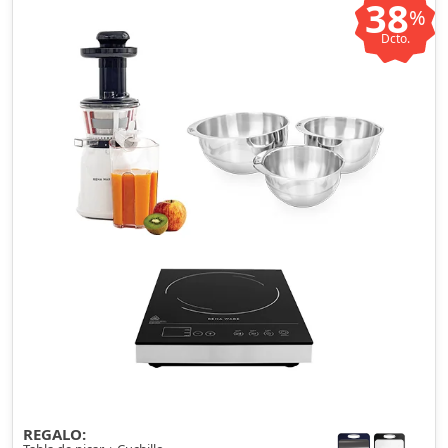
38
%
Dcto.
REGALO: