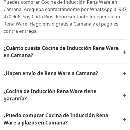
Puedes comprar Cocina de Inducción Rena Ware en
Camana, Arequipa contactándome por WhatsApp al 987
470 966. Soy Carla Rios, Representante Independiente
Rena Ware. Hago envío gratis a Camana y el pago es
contra entrega.
¿Cuánto cuesta Cocina de Inducción Rena Ware
+
en Camana?
El precio de Cocina de Inducción Rena Ware es el
+
¿Hacen envío de Rena Ware a Camana?
mismo en todo el Perú. Contáctame por WhatsApp para
conocer el precio actual, promociones disponibles y
Sí, hacemos envío gratis de Cocina de Inducción Rena
facilidades de pago en cuotas desde el 10% de inicial.
¿Cocina de Inducción Rena Ware tiene
Ware a Camana, Arequipa y a todo el Perú. El pago es
+
garantía?
contra entrega.
Sí, Cocina de Inducción Rena Ware tiene garantía de por
¿Puedo comprar Cocina de Inducción Rena
vida contra defectos de fabricación. Todos los
+
Ware a plazos en Camana?
productos Rena Ware están fabricados en acero