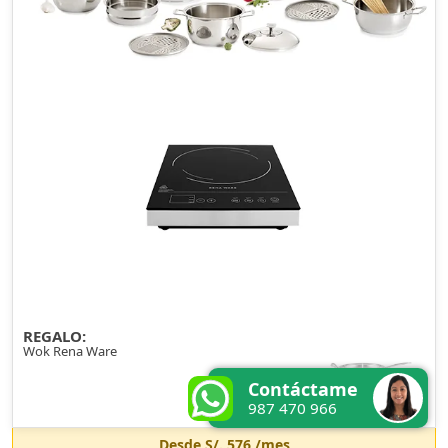
REGALO:
Wok Rena Ware
Contáctame
987 470 966
Desde
S/. 576
/mes