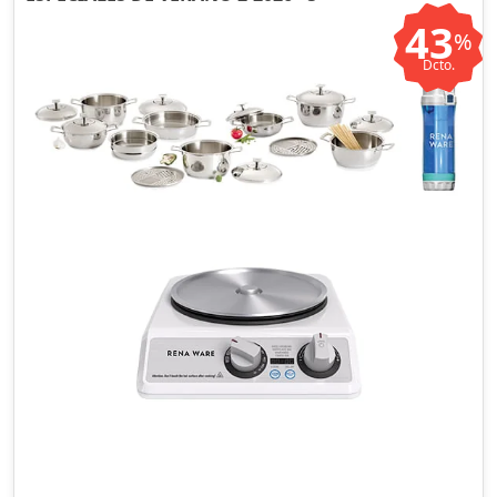
43
%
Dcto.