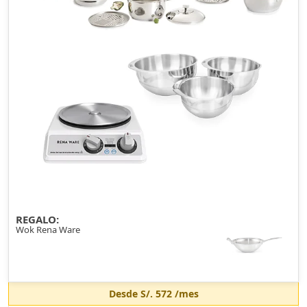
REGALO:
Wok Rena Ware
Desde
S/. 572
/mes