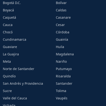
Bogotá D.C.
Bolívar
Boyacá
Caldas
Caquetá
Casanare
Cauca
Cesar
Chocó
Córdoba
Cundinamarca
Guainía
Guaviare
Huila
La Guajira
Magdalena
Meta
Nariño
Norte de Santander
Putumayo
Quindío
Risaralda
San Andrés y Providencia
Santander
Sucre
Tolima
Valle del Cauca
Vaupés
Vichada