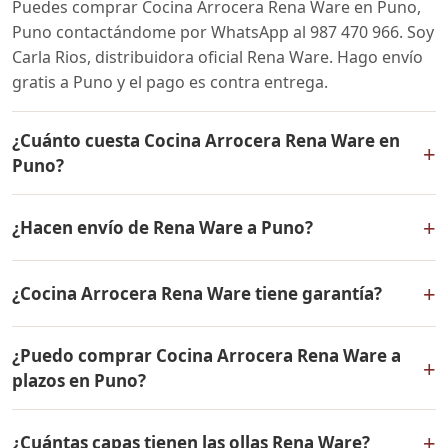
Puedes comprar Cocina Arrocera Rena Ware en Puno,
Puno contactándome por WhatsApp al 987 470 966. Soy
Carla Rios, distribuidora oficial Rena Ware. Hago envío
gratis a Puno y el pago es contra entrega.
¿Cuánto cuesta Cocina Arrocera Rena Ware en
+
Puno?
El precio de Cocina Arrocera Rena Ware es el mismo en
+
¿Hacen envío de Rena Ware a Puno?
todo el Perú. Contáctame por WhatsApp para conocer
el precio actual, promociones disponibles y facilidades
Sí, hacemos envío gratis de Cocina Arrocera Rena Ware
de pago en cuotas desde el 10% de inicial.
+
¿Cocina Arrocera Rena Ware tiene garantía?
a Puno, Puno y a todo el Perú. El pago es contra
entrega.
Sí, Cocina Arrocera Rena Ware tiene garantía de por
¿Puedo comprar Cocina Arrocera Rena Ware a
vida contra defectos de fabricación. Todos los
+
plazos en Puno?
productos Rena Ware están fabricados en acero
inoxidable quirúrgico 18/10 de la más alta calidad.
Sí, puedes adquirir Cocina Arrocera Rena Ware con solo
+
¿Cuántas capas tienen las ollas Rena Ware?
el 10% de inicial y pagar en cuotas mensuales de 12, 18