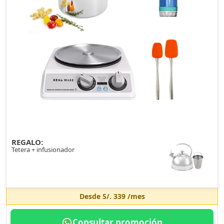
REGALO:
Tetera + infusionador
Desde
S/. 339
/mes
Consultar promoción