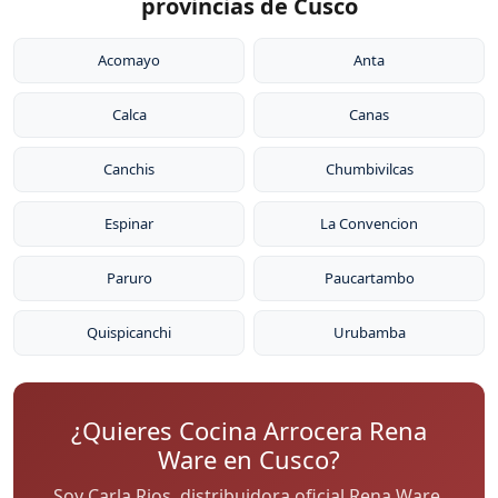
provincias de Cusco
Acomayo
Anta
Calca
Canas
Canchis
Chumbivilcas
Espinar
La Convencion
Paruro
Paucartambo
Quispicanchi
Urubamba
¿Quieres Cocina Arrocera Rena
Ware en Cusco?
Soy Carla Rios, distribuidora oficial Rena Ware.