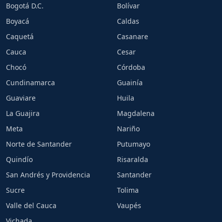
Bogotá D.C.
Bolívar
Boyacá
Caldas
Caquetá
Casanare
Cauca
Cesar
Chocó
Córdoba
Cundinamarca
Guainía
Guaviare
Huila
La Guajira
Magdalena
Meta
Nariño
Norte de Santander
Putumayo
Quindío
Risaralda
San Andrés y Providencia
Santander
Sucre
Tolima
Valle del Cauca
Vaupés
Vichada