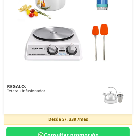
REGALO:
Tetera + infusionador
Desde
S/. 339
/mes
Consultar promoción