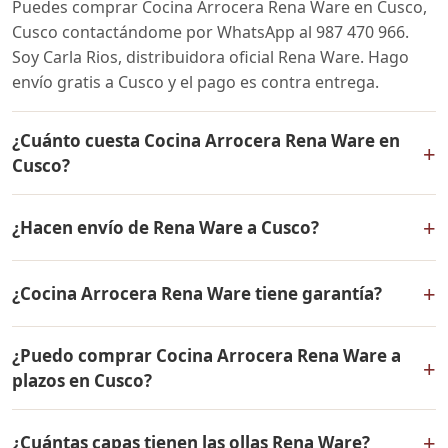
Puedes comprar Cocina Arrocera Rena Ware en Cusco,
Cusco contactándome por WhatsApp al 987 470 966.
Soy Carla Rios, distribuidora oficial Rena Ware. Hago
envío gratis a Cusco y el pago es contra entrega.
¿Cuánto cuesta Cocina Arrocera Rena Ware en
+
Cusco?
El precio de Cocina Arrocera Rena Ware es el mismo en
+
¿Hacen envío de Rena Ware a Cusco?
todo el Perú. Contáctame por WhatsApp para conocer
el precio actual, promociones disponibles y facilidades
Sí, hacemos envío gratis de Cocina Arrocera Rena Ware
de pago en cuotas desde el 10% de inicial.
+
¿Cocina Arrocera Rena Ware tiene garantía?
a Cusco, Cusco y a todo el Perú. El pago es contra
entrega.
Sí, Cocina Arrocera Rena Ware tiene garantía de por
¿Puedo comprar Cocina Arrocera Rena Ware a
vida contra defectos de fabricación. Todos los
+
plazos en Cusco?
productos Rena Ware están fabricados en acero
inoxidable quirúrgico 18/10 de la más alta calidad.
Sí, puedes adquirir Cocina Arrocera Rena Ware con solo
+
¿Cuántas capas tienen las ollas Rena Ware?
el 10% de inicial y pagar en cuotas mensuales de 12, 18