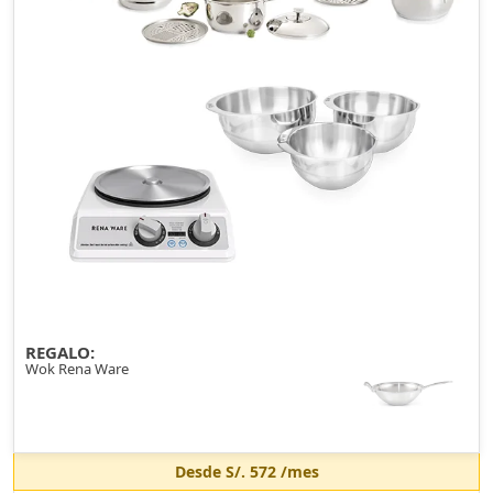
REGALO:
Wok Rena Ware
Desde
S/. 572
/mes