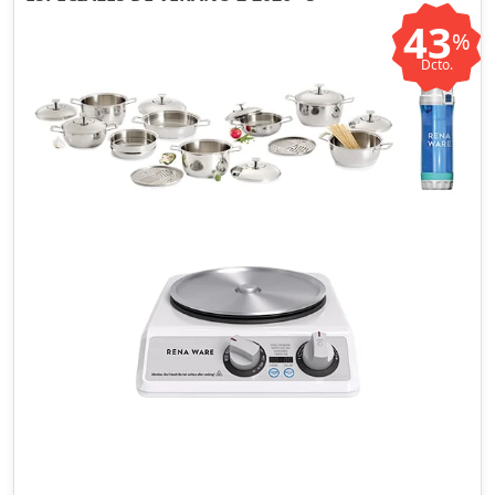
43
%
Dcto.