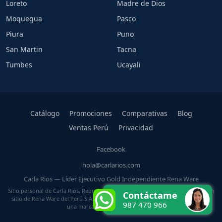
Loreto
Madre de Dios
Moquegua
Pasco
Piura
Puno
San Martin
Tacna
Tumbes
Ucayali
Catálogo
Promociones
Comparativas
Blog
Ventas Perú
Privacidad
Facebook
hola@carlarios.com
Carla Rios — Líder Ejecutivo Gold Independiente Rena Ware
Sitio personal de Carla Rios, Representante Independiente Rena Ware. No es un
Contáctame
sitio de Rena Ware del Perú S.A. ni de Rena Ware International. Rena Ware es
987 470 966
una marca registrada de su titular.