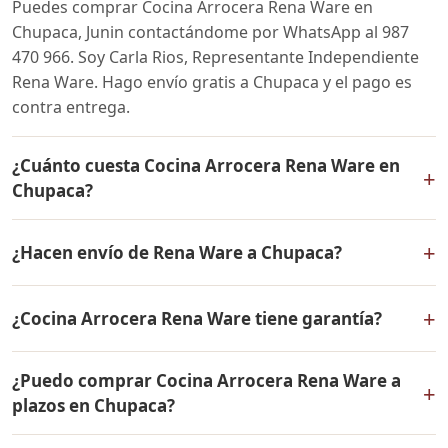
Puedes comprar Cocina Arrocera Rena Ware en
Chupaca, Junin contactándome por WhatsApp al 987
470 966. Soy Carla Rios, Representante Independiente
Rena Ware. Hago envío gratis a Chupaca y el pago es
contra entrega.
¿Cuánto cuesta Cocina Arrocera Rena Ware en
+
Chupaca?
El precio de Cocina Arrocera Rena Ware es el mismo en
+
¿Hacen envío de Rena Ware a Chupaca?
todo el Perú. Contáctame por WhatsApp para conocer
el precio actual, promociones disponibles y facilidades
Sí, hacemos envío gratis de Cocina Arrocera Rena Ware
de pago en cuotas desde el 10% de inicial.
+
¿Cocina Arrocera Rena Ware tiene garantía?
a Chupaca, Junin y a todo el Perú. El pago es contra
entrega.
Sí, Cocina Arrocera Rena Ware tiene garantía de por
¿Puedo comprar Cocina Arrocera Rena Ware a
vida contra defectos de fabricación. Todos los
+
plazos en Chupaca?
productos Rena Ware están fabricados en acero
inoxidable quirúrgico 18/10 de la más alta calidad.
Sí, puedes adquirir Cocina Arrocera Rena Ware con solo