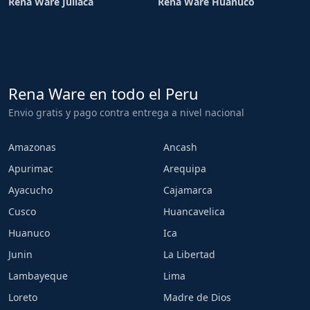
Rena Ware Juliaca
Rena Ware Huánuco
Rena Ware en todo el Peru
Envio gratis y pago contra entrega a nivel nacional
Amazonas
Ancash
Apurimac
Arequipa
Ayacucho
Cajamarca
Cusco
Huancavelica
Huanuco
Ica
Junin
La Libertad
Lambayeque
Lima
Loreto
Madre de Dios