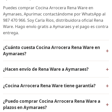
Puedes comprar Cocina Arrocera Rena Ware en
Aymaraes, Apurimac contactándome por WhatsApp al
987 470 966. Soy Carla Rios, distribuidora oficial Rena
Ware. Hago envío gratis a Aymaraes y el pago es contra
entrega.
¿Cuánto cuesta Cocina Arrocera Rena Ware en
+
Aymaraes?
El precio de Cocina Arrocera Rena Ware es el mismo en
+
¿Hacen envío de Rena Ware a Aymaraes?
todo el Perú. Contáctame por WhatsApp para conocer
el precio actual, promociones disponibles y facilidades
Sí, hacemos envío gratis de Cocina Arrocera Rena Ware
de pago en cuotas desde el 10% de inicial.
+
¿Cocina Arrocera Rena Ware tiene garantía?
a Aymaraes, Apurimac y a todo el Perú. El pago es
contra entrega.
Sí, Cocina Arrocera Rena Ware tiene garantía de por
¿Puedo comprar Cocina Arrocera Rena Ware a
vida contra defectos de fabricación. Todos los
+
plazos en Aymaraes?
productos Rena Ware están fabricados en acero