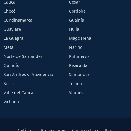
Cauca
Cesar
Chocó
Córdoba
Cundinamarca
Guainía
Guaviare
Huila
La Guajira
Magdalena
Meta
Nariño
Norte de Santander
Putumayo
Quindío
Risaralda
San Andrés y Providencia
Santander
Sucre
Tolima
Valle del Cauca
Vaupés
Vichada
Catálogo
Promociones
Comparativas
Blog