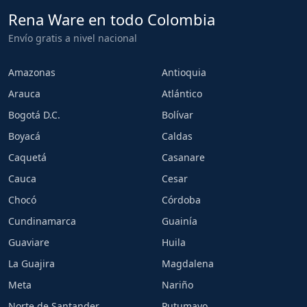
Rena Ware en todo Colombia
Envío gratis a nivel nacional
Amazonas
Antioquia
Arauca
Atlántico
Bogotá D.C.
Bolívar
Boyacá
Caldas
Caquetá
Casanare
Cauca
Cesar
Chocó
Córdoba
Cundinamarca
Guainía
Guaviare
Huila
La Guajira
Magdalena
Meta
Nariño
Norte de Santander
Putumayo