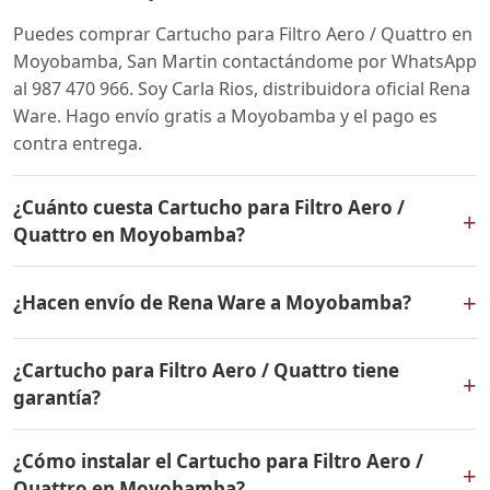
Puedes comprar Cartucho para Filtro Aero / Quattro en
Moyobamba, San Martin contactándome por WhatsApp
al 987 470 966. Soy Carla Rios, distribuidora oficial Rena
Ware. Hago envío gratis a Moyobamba y el pago es
contra entrega.
¿Cuánto cuesta Cartucho para Filtro Aero /
+
Quattro en Moyobamba?
El precio de Cartucho para Filtro Aero / Quattro es el
+
¿Hacen envío de Rena Ware a Moyobamba?
mismo en todo el Perú. Contáctame por WhatsApp para
conocer el precio actual, promociones disponibles y
Sí, hacemos envío gratis de Cartucho para Filtro Aero /
facilidades de pago en cuotas desde el 10% de inicial.
¿Cartucho para Filtro Aero / Quattro tiene
Quattro a Moyobamba, San Martin y a todo el Perú. El
+
garantía?
pago es contra entrega.
Sí, Cartucho para Filtro Aero / Quattro tiene garantía de
¿Cómo instalar el Cartucho para Filtro Aero /
por vida contra defectos de fabricación. Todos los
+
Quattro en Moyobamba?