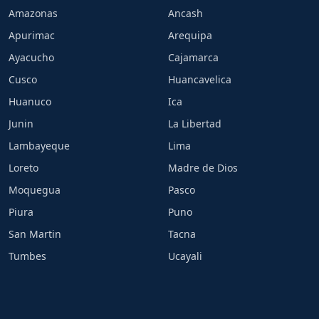
Amazonas
Ancash
Apurimac
Arequipa
Ayacucho
Cajamarca
Cusco
Huancavelica
Huanuco
Ica
Junin
La Libertad
Lambayeque
Lima
Loreto
Madre de Dios
Moquegua
Pasco
Piura
Puno
San Martin
Tacna
Tumbes
Ucayali