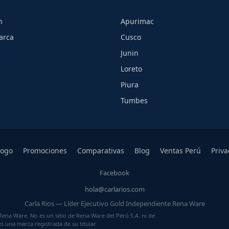
h
Apurimac
arca
Cusco
Junin
Loreto
Piura
Tumbes
logo
Promociones
Comparativas
Blog
Ventas Perú
Priva
Facebook
hola@carlarios.com
Carla Rios — Líder Ejecutivo Gold Independiente Rena Ware
Rena Ware. No es un sitio de Rena Ware del Perú S.A. ni de
 una marca registrada de su titular.