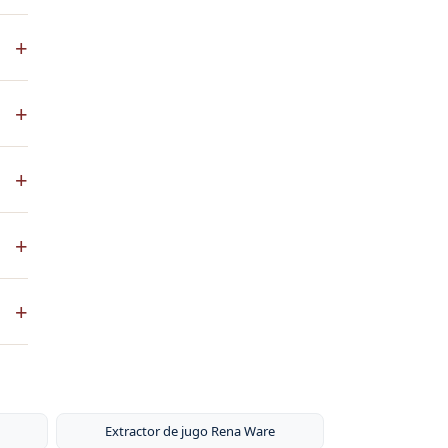
s
+
.
+
+
co
+
ste
+
ntos
s de
ni
Extractor de jugo Rena Ware