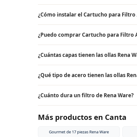
Sí, Cartucho para Filtro Aero / Quattro tie
¿Cómo instalar el Cartucho para Filtro
los productos Rena Ware están fabricados e
El Cartucho para Filtro Aero / Quattro se i
¿Puedo comprar Cartucho para Filtro A
electricidad ni plomero. Te envío el produc
Sí, puedes adquirir Cartucho para Filtro Ae
¿Cuántas capas tienen las ollas Rena W
mensuales de 12, 18 o 24 meses. Aplica par
Las ollas Rena Ware tienen 5 capas (tecnol
¿Qué tipo de acero tienen las ollas Re
18/10, dos capas de aleación de aluminio pa
aluminio puro. Este diseño permite cocina
Las ollas Rena Ware están fabricadas en ac
alimentos.
¿Cuánto dura un filtro de Rena Ware?
tipo de acero es resistente a la corrosión, 
y es extremadamente duradero. Por eso tie
El filtro de agua Rena Ware tiene una vida
Más productos en Canta
agua, dependiendo de la calidad del agua en
instalación de plomería, y los cartuchos d
Gourmet de 17 piezas Rena Ware