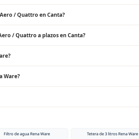
ne garantía de por vida contra defectos de fabricación. Todo
 Aero / Quattro en Canta?
n acero inoxidable quirúrgico 18/10 de la más alta calidad
nstala fácilmente en el caño de tu cocina, no requiere
ero / Quattro a plazos en Canta?
to con las instrucciones completas a Canta.
ro / Quattro con solo el 10% de inicial y pagar en cuotas
are?
a Canta y todo el Perú.
ogía 5-ply): dos capas externas de acero inoxidable quirúrgi
na Ware?
ra distribución uniforme del calor, y un núcleo central de
r a baja temperatura conservando los nutrientes de los
ero inoxidable quirúrgico 18/10 (18% cromo, 10% níquel). E
no libera sustancias tóxicas, no altera el sabor de los alime
nen garantía de por vida.
 útil del cartucho de aproximadamente 6 meses o 1,500 litro
 tu zona. El sistema de filtración no requiere electricidad 
e repuesto están disponibles para compra.
Filtro de agua Rena Ware
Tetera de 3 litros Rena Ware