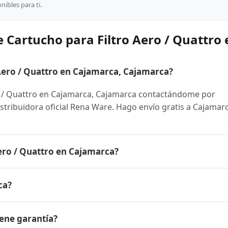
ibles para ti.
 Cartucho para Filtro Aero / Quattro
ero / Quattro en Cajamarca, Cajamarca?
o / Quattro en Cajamarca, Cajamarca contactándome por
istribuidora oficial Rena Ware. Hago envío gratis a Cajamar
ero / Quattro en Cajamarca?
Quattro es el mismo en todo el Perú. Contáctame por WhatsA
ca?
 disponibles y facilidades de pago en cuotas desde el 10% 
Filtro Aero / Quattro a Cajamarca, Cajamarca y a todo el Pe
iene garantía?