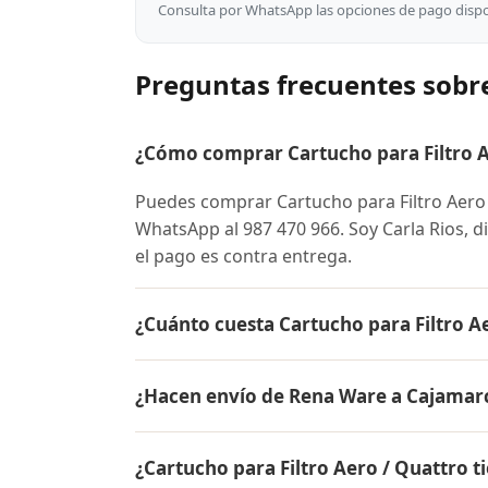
Consulta por WhatsApp las opciones de pago dispon
Preguntas frecuentes sobre
¿Cómo comprar Cartucho para Filtro A
Puedes comprar Cartucho para Filtro Aer
WhatsApp al 987 470 966. Soy Carla Rios, d
el pago es contra entrega.
¿Cuánto cuesta Cartucho para Filtro A
El precio de Cartucho para Filtro Aero / 
¿Hacen envío de Rena Ware a Cajamar
para conocer el precio actual, promociones
inicial.
Sí, hacemos envío gratis de Cartucho para 
¿Cartucho para Filtro Aero / Quattro t
El pago es contra entrega.