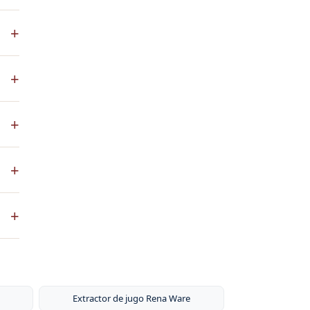
s
+
.
+
+
co
+
ste
+
ntos
s de
ni
Extractor de jugo Rena Ware