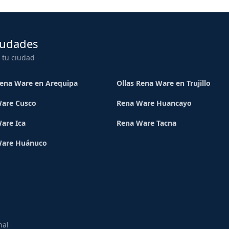
iudades
 tu ciudad
Rena Ware en Arequipa
Ollas Rena Ware en Trujillo
are Cusco
Rena Ware Huancayo
are Ica
Rena Ware Tacna
Ware Huánuco
nal