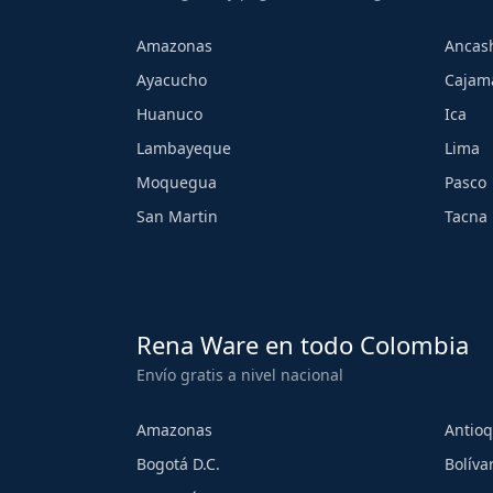
Amazonas
Ancas
Ayacucho
Cajam
Huanuco
Ica
Lambayeque
Lima
Moquegua
Pasco
San Martin
Tacna
Rena Ware en todo Colombia
Envío gratis a nivel nacional
Amazonas
Antioq
Bogotá D.C.
Bolíva