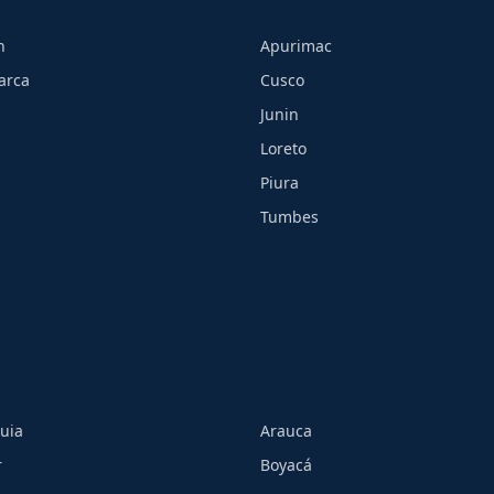
h
Apurimac
arca
Cusco
Junin
Loreto
Piura
Tumbes
uia
Arauca
r
Boyacá