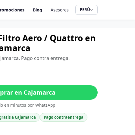
romociones
Blog
Asesores
PERÚ
iltro Aero / Quattro en
jamarca
ajamarca. Pago contra entrega.
rar en Cajamarca
do en minutos por WhatsApp
gratis a Cajamarca
Pago contraentrega