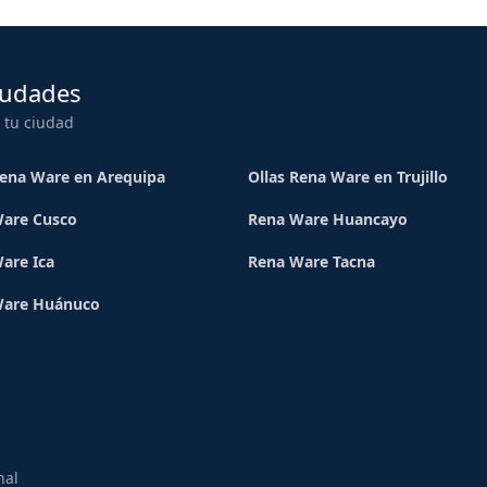
iudades
 tu ciudad
Rena Ware en Arequipa
Ollas Rena Ware en Trujillo
are Cusco
Rena Ware Huancayo
are Ica
Rena Ware Tacna
Ware Huánuco
nal