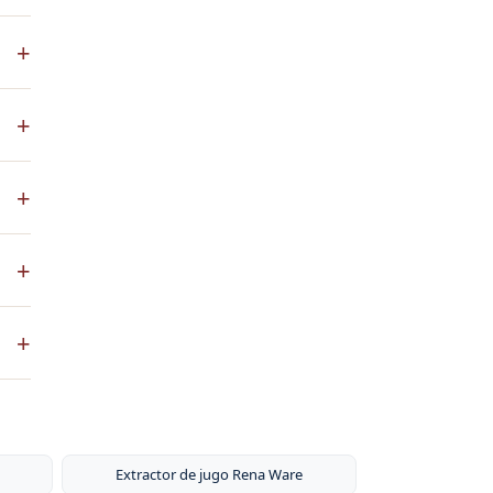
s
+
.
+
+
co
+
ste
+
ntos
s de
ni
Extractor de jugo Rena Ware