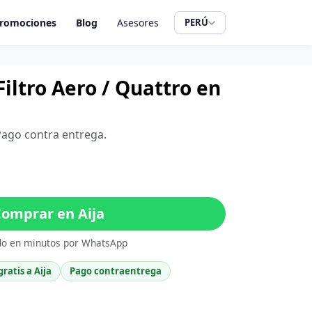
romociones
Blog
Asesores
PERÚ
iltro Aero / Quattro en
 Pago contra entrega.
omprar en Aija
do en minutos por WhatsApp
gratis a Aija
Pago contraentrega