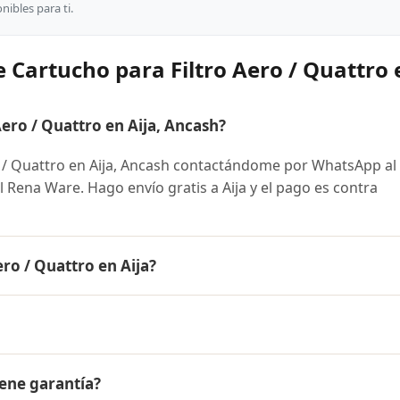
ibles para ti.
 Cartucho para Filtro Aero / Quattro 
ro / Quattro en Aija, Ancash?
 / Quattro en Aija, Ancash contactándome por WhatsApp al
al Rena Ware. Hago envío gratis a Aija y el pago es contra
ro / Quattro en Aija?
Quattro es el mismo en todo el Perú. Contáctame por WhatsA
 disponibles y facilidades de pago en cuotas desde el 10% 
iltro Aero / Quattro a Aija, Ancash y a todo el Perú. El pago
iene garantía?