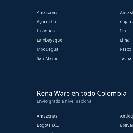
Amazonas
Ancas
Ayacucho
Cajam
Huanuco
Ica
Lambayeque
Lima
Moquegua
Pasco
San Martin
Tacna
Rena Ware en todo Colombia
Envío gratis a nivel nacional
Amazonas
Antioq
Bogotá D.C.
Bolíva