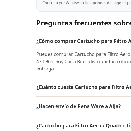
Consulta por WhatsApp las opciones de pago dispon
Preguntas frecuentes sobre
¿Cómo comprar Cartucho para Filtro Ae
Puedes comprar Cartucho para Filtro Aero
470 966. Soy Carla Rios, distribuidora ofici
entrega.
¿Cuánto cuesta Cartucho para Filtro Ae
El precio de Cartucho para Filtro Aero / 
¿Hacen envío de Rena Ware a Aija?
para conocer el precio actual, promociones
inicial.
Sí, hacemos envío gratis de Cartucho para F
¿Cartucho para Filtro Aero / Quattro t
contra entrega.