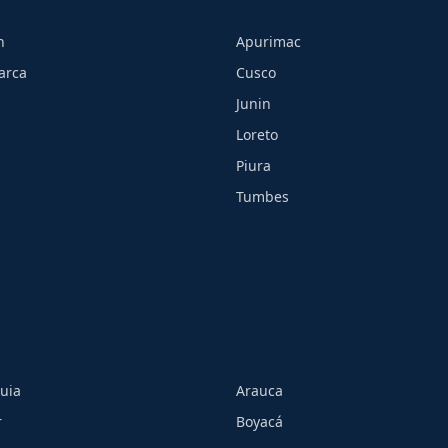
h
Apurimac
arca
Cusco
Junin
Loreto
Piura
Tumbes
uia
Arauca
r
Boyacá