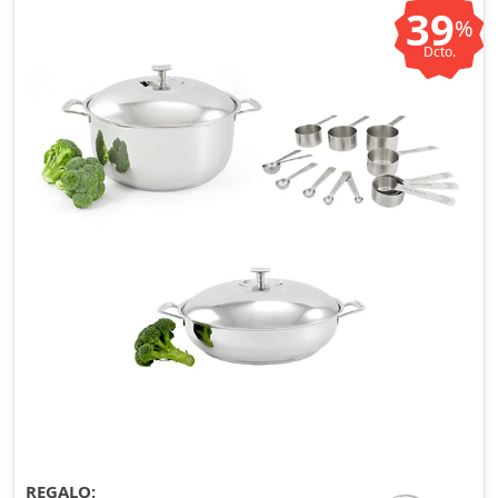
39
%
Dcto.
REGALO: