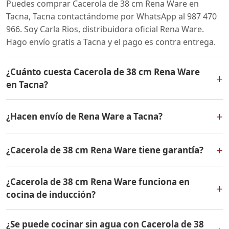
Puedes comprar Cacerola de 38 cm Rena Ware en
Tacna, Tacna contactándome por WhatsApp al 987 470
966. Soy Carla Rios, distribuidora oficial Rena Ware.
Hago envío gratis a Tacna y el pago es contra entrega.
¿Cuánto cuesta Cacerola de 38 cm Rena Ware
+
en Tacna?
El precio de Cacerola de 38 cm Rena Ware es el mismo
+
¿Hacen envío de Rena Ware a Tacna?
en todo el Perú. Contáctame por WhatsApp para
conocer el precio actual, promociones disponibles y
Sí, hacemos envío gratis de Cacerola de 38 cm Rena
facilidades de pago en cuotas desde el 10% de inicial.
+
¿Cacerola de 38 cm Rena Ware tiene garantía?
Ware a Tacna, Tacna y a todo el Perú. El pago es contra
entrega.
Sí, Cacerola de 38 cm Rena Ware tiene garantía de por
¿Cacerola de 38 cm Rena Ware funciona en
vida contra defectos de fabricación. Todos los
+
cocina de inducción?
productos Rena Ware están fabricados en acero
inoxidable quirúrgico 18/10 de la más alta calidad.
Sí, Cacerola de 38 cm Rena Ware es compatible con
¿Se puede cocinar sin agua con Cacerola de 38
todo tipo de cocinas: gas, eléctrica, inducción y horno.