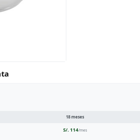
ata
18 meses
S/. 114
/mes