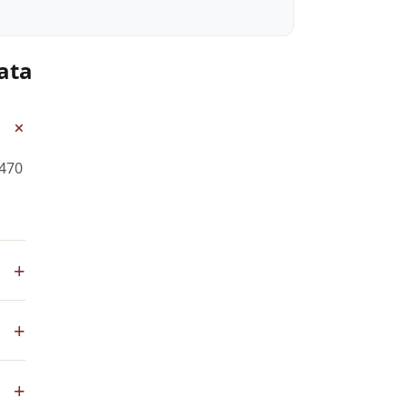
ata
+
 470
+
ra
+
ial.
+