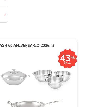
+
en
ASH 60 ANIVERSARIO 2026 - 3
43
%
Dcto.