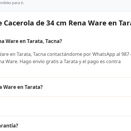
ibles para ti.
e Cacerola de 34 cm Rena Ware en Tar
a Ware en Tarata, Tacna?
are en Tarata, Tacna contactándome por WhatsApp al 987
Rena Ware. Hago envío gratis a Tarata y el pago es contra
a Ware en Tarata?
 es el mismo en todo el Perú. Contáctame por WhatsApp pa
nibles y facilidades de pago en cuotas desde el 10% de inic
 cm Rena Ware a Tarata, Tacna y a todo el Perú. El pago es
arantía?