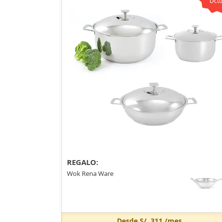
Dcto
REGALO:
Wok Rena Ware
Desde
S/. 311
/mes