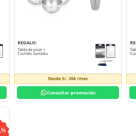
REGALO:
RE
Tabla de picar +
Tab
Cuchillo Santoku
Cuc
Desde
S/. 206
/mes
Consultar promoción
4
%