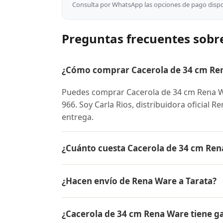
Consulta por WhatsApp las opciones de pago dispon
Preguntas frecuentes sobr
¿Cómo comprar Cacerola de 34 cm Ren
Puedes comprar Cacerola de 34 cm Rena W
966. Soy Carla Rios, distribuidora oficial 
entrega.
¿Cuánto cuesta Cacerola de 34 cm Ren
El precio de Cacerola de 34 cm Rena Ware
¿Hacen envío de Rena Ware a Tarata?
conocer el precio actual, promociones dispo
Sí, hacemos envío gratis de Cacerola de 34
¿Cacerola de 34 cm Rena Ware tiene g
contra entrega.