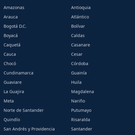
Amazonas
Antioquia
Arauca
Atlántico
Bogotá D.C.
Bolívar
Boyacá
Caldas
Caquetá
Casanare
Cauca
Cesar
Chocó
Córdoba
Cundinamarca
Guainía
Guaviare
Huila
La Guajira
Magdalena
Meta
Nariño
Norte de Santander
Putumayo
Quindío
Risaralda
San Andrés y Providencia
Santander