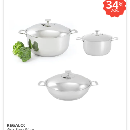
34
%
Dcto.
REGALO:
Wok Rena Ware