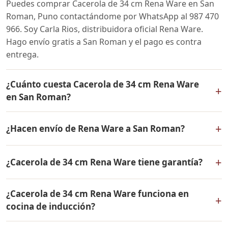
Puedes comprar Cacerola de 34 cm Rena Ware en San
Roman, Puno contactándome por WhatsApp al 987 470
966. Soy Carla Rios, distribuidora oficial Rena Ware.
Hago envío gratis a San Roman y el pago es contra
entrega.
¿Cuánto cuesta Cacerola de 34 cm Rena Ware
+
en San Roman?
El precio de Cacerola de 34 cm Rena Ware es el mismo
+
¿Hacen envío de Rena Ware a San Roman?
en todo el Perú. Contáctame por WhatsApp para
conocer el precio actual, promociones disponibles y
Sí, hacemos envío gratis de Cacerola de 34 cm Rena
facilidades de pago en cuotas desde el 10% de inicial.
+
¿Cacerola de 34 cm Rena Ware tiene garantía?
Ware a San Roman, Puno y a todo el Perú. El pago es
contra entrega.
Sí, Cacerola de 34 cm Rena Ware tiene garantía de por
¿Cacerola de 34 cm Rena Ware funciona en
vida contra defectos de fabricación. Todos los
+
cocina de inducción?
productos Rena Ware están fabricados en acero
inoxidable quirúrgico 18/10 de la más alta calidad.
Sí, Cacerola de 34 cm Rena Ware es compatible con