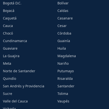
Bogotá D.C.
Bolívar
Boyacá
Caldas
Caquetá
Casanare
Cauca
Cesar
Chocó
Córdoba
Cundinamarca
Guainía
Guaviare
Huila
La Guajira
Magdalena
Meta
Nariño
Norte de Santander
Putumayo
Quindío
Risaralda
San Andrés y Providencia
Santander
Sucre
Tolima
Valle del Cauca
Vaupés
Vichada