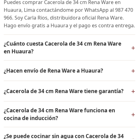
Puedes comprar Cacerola de 34 cm Rena Ware en
Huaura, Lima contactándome por WhatsApp al 987 470
966. Soy Carla Rios, distribuidora oficial Rena Ware.
Hago envío gratis a Huaura y el pago es contra entrega.
¿Cuánto cuesta Cacerola de 34 cm Rena Ware
+
en Huaura?
El precio de Cacerola de 34 cm Rena Ware es el mismo
+
¿Hacen envío de Rena Ware a Huaura?
en todo el Perú. Contáctame por WhatsApp para
conocer el precio actual, promociones disponibles y
Sí, hacemos envío gratis de Cacerola de 34 cm Rena
facilidades de pago en cuotas desde el 10% de inicial.
+
¿Cacerola de 34 cm Rena Ware tiene garantía?
Ware a Huaura, Lima y a todo el Perú. El pago es contra
entrega.
Sí, Cacerola de 34 cm Rena Ware tiene garantía de por
¿Cacerola de 34 cm Rena Ware funciona en
vida contra defectos de fabricación. Todos los
+
cocina de inducción?
productos Rena Ware están fabricados en acero
inoxidable quirúrgico 18/10 de la más alta calidad.
Sí, Cacerola de 34 cm Rena Ware es compatible con
¿Se puede cocinar sin agua con Cacerola de 34
todo tipo de cocinas: gas, eléctrica, inducción y horno.