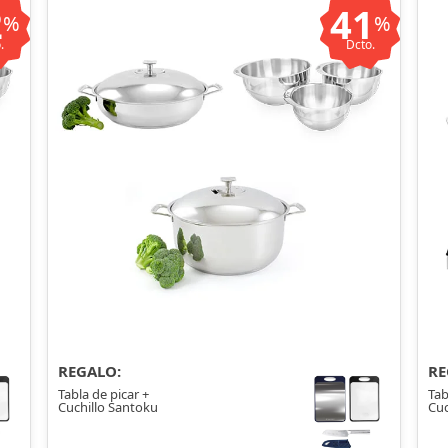
2
41
%
%
.
Dcto.
REGALO:
RE
Tabla de picar +
Tab
Cuchillo Santoku
Cuc