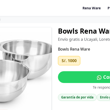
Rena Ware
P
i
Bowls Rena War
Envío gratis a Ucayali, Lore
Bowls Rena Ware
S/. 1000
Co
Te respon
Garantía de por vida
Envío 