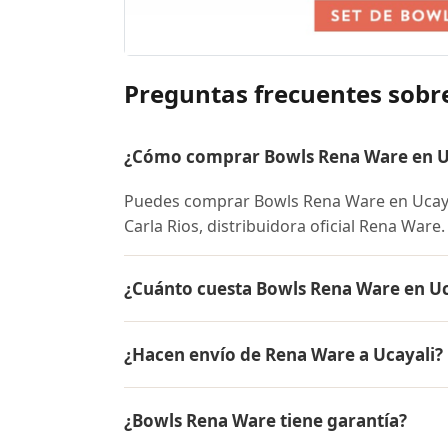
Preguntas frecuentes sobr
¿Cómo comprar Bowls Rena Ware en Uc
Puedes comprar Bowls Rena Ware en Ucaya
Carla Rios, distribuidora oficial Rena Ware
¿Cuánto cuesta Bowls Rena Ware en Uc
El precio de Bowls Rena Ware es el mismo
¿Hacen envío de Rena Ware a Ucayali?
precio actual, promociones disponibles y fa
Sí, hacemos envío gratis de Bowls Rena War
¿Bowls Rena Ware tiene garantía?