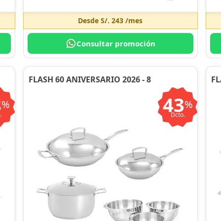
Desde
S/. 243
/mes
Consultar promoción
FLASH 60 ANIVERSARIO 2026 - 8
FL
8
43
%
%
.
Dcto.