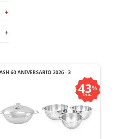
ena
+
co
+
ste
ntos
ASH 60 ANIVERSARIO 2026 - 3
43
%
Dcto.