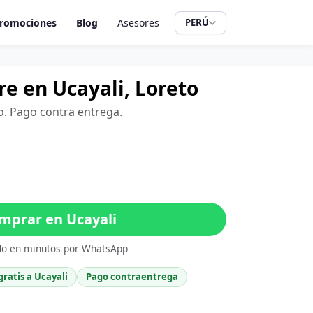
romociones
Blog
Asesores
PERÚ
e en Ucayali, Loreto
to. Pago contra entrega.
mprar en Ucayali
do en minutos por WhatsApp
gratis a Ucayali
Pago contraentrega