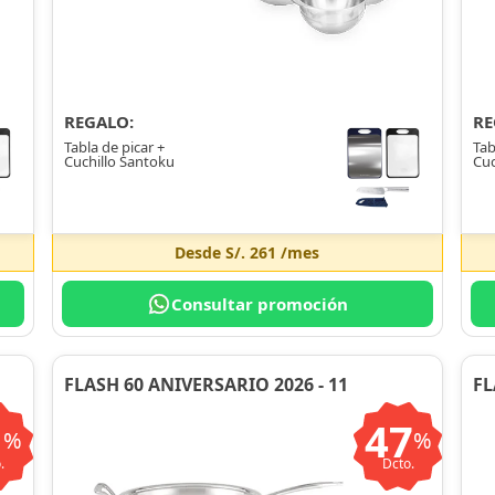
REGALO:
RE
Tabla de picar +
Tab
Cuchillo Santoku
Cuc
Desde
S/. 261
/mes
Consultar promoción
FLASH 60 ANIVERSARIO 2026 - 11
FL
1
47
%
%
.
Dcto.