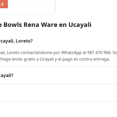
e Bowls Rena Ware en Ucayali
ayali, Loreto?
li, Loreto contactándome por WhatsApp al 987 470 966. S
. Hago envío gratis a Ucayali y el pago es contra entrega.
ayali?
 en todo el Perú. Contáctame por WhatsApp para conocer el
cilidades de pago en cuotas desde el 10% de inicial.
e a Ucayali, Loreto y a todo el Perú. El pago es contra entr