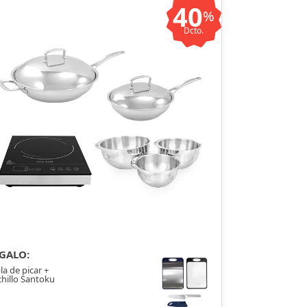
40
%
Dcto.
GALO:
la de picar +
hillo Santoku