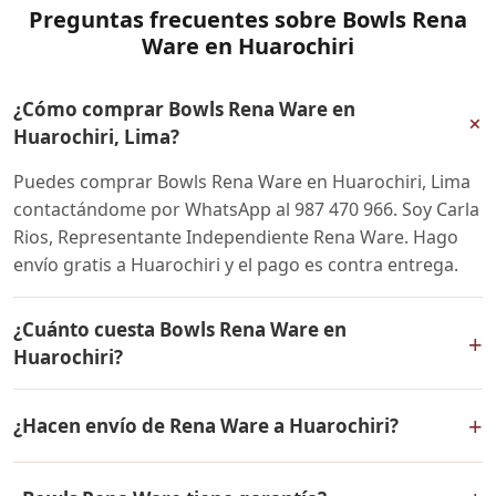
Preguntas frecuentes sobre Bowls Rena
Ware en Huarochiri
¿Cómo comprar Bowls Rena Ware en
+
Huarochiri, Lima?
Puedes comprar Bowls Rena Ware en Huarochiri, Lima
contactándome por WhatsApp al 987 470 966. Soy Carla
Rios, Representante Independiente Rena Ware. Hago
envío gratis a Huarochiri y el pago es contra entrega.
¿Cuánto cuesta Bowls Rena Ware en
+
Huarochiri?
El precio de Bowls Rena Ware es el mismo en todo el
+
¿Hacen envío de Rena Ware a Huarochiri?
Perú. Contáctame por WhatsApp para conocer el precio
actual, promociones disponibles y facilidades de pago
Sí, hacemos envío gratis de Bowls Rena Ware a
en cuotas desde el 10% de inicial.