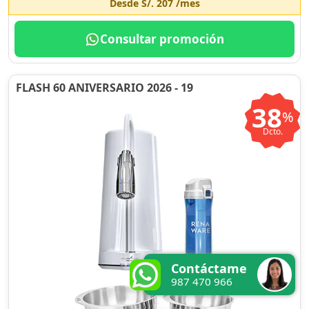
Desde
S/. 207
/mes
Consultar promoción
FLASH 60 ANIVERSARIO 2026 - 19
38
%
Dcto.
Contáctame
987 470 966