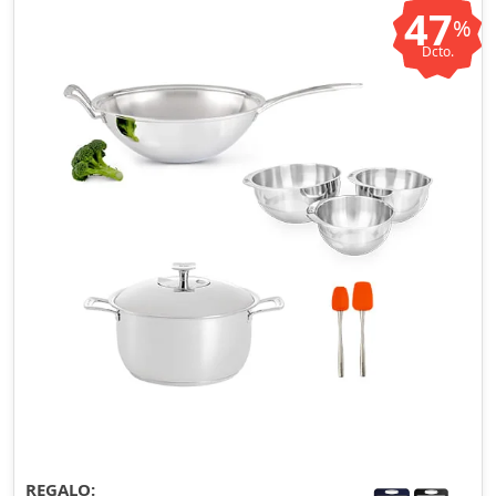
47
%
Dcto.
REGALO: